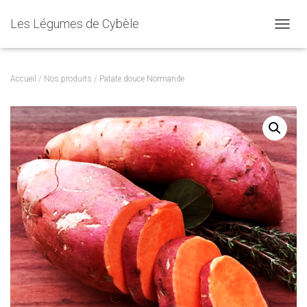
Les Légumes de Cybèle
D
É
P
L
Accueil
/
Nos produits
/ Patate douce Normande
I
E
R
L
A
N
A
V
I
G
A
T
I
O
N